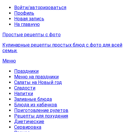
Войти/авторизоваться
Профиль
Новая запись
На главную
Простые рецепты с фото
Кулинарные рецепты простых блюд с фото для всей
семьи.
Меню
Праздники
Меню на праздники
Салаты на Новый год
Сладости
Напитки
Заливные блюда
Блюда из кабачков
Приготовление рулетов
Рецепты для похудения
Диетические
Сервировка