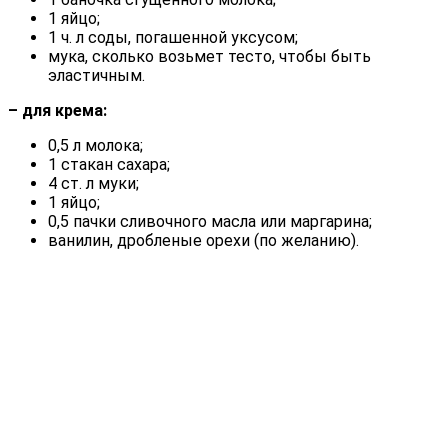
1 яйцо;
1 ч. л соды, погашенной уксусом;
мука, сколько возьмет тесто, чтобы быть
эластичным.
– для крема:
0,5 л молока;
1 стакан сахара;
4 ст. л муки;
1 яйцо;
0,5 пачки сливочного масла или маргарина;
ванилин, дробленые орехи (по желанию).