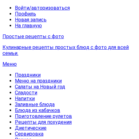
Войти/авторизоваться
Профиль
Новая запись
На главную
Простые рецепты с фото
Кулинарные рецепты простых блюд с фото для всей
семьи.
Меню
Праздники
Меню на праздники
Салаты на Новый год
Сладости
Напитки
Заливные блюда
Блюда из кабачков
Приготовление рулетов
Рецепты для похудения
Диетические
Сервировка