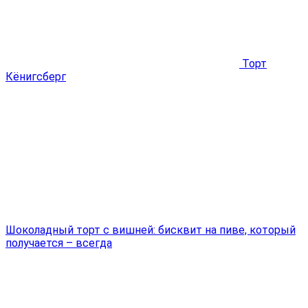
Торт
Кёнигсберг
Шоколадный торт с вишней: бисквит на пиве, который
получается – всегда