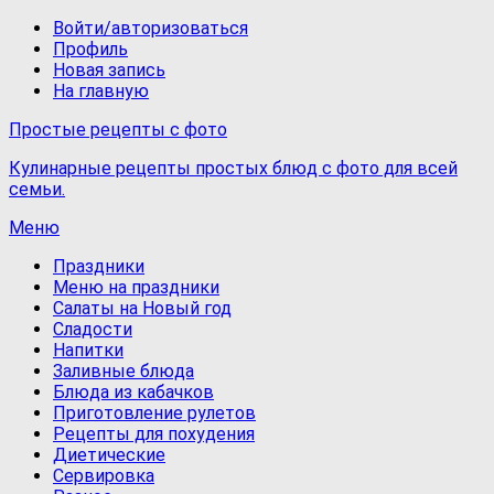
Войти/авторизоваться
Профиль
Новая запись
На главную
Простые рецепты с фото
Кулинарные рецепты простых блюд с фото для всей
семьи.
Меню
Праздники
Меню на праздники
Салаты на Новый год
Сладости
Напитки
Заливные блюда
Блюда из кабачков
Приготовление рулетов
Рецепты для похудения
Диетические
Сервировка