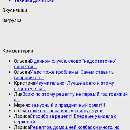
Техника для кухни
Вкусняшки
Загрузка…
Комментарии
Ольсен
В данном случае, слово "недостаточно"
пишется …
Ольсен
У вас тоже проблемы! Зачем ставить
вопросител …
Кристина
Изумительно! Лучше всего к этому
рецепту в ка …
Лия
Варю по этому рецепту не первый год говяжий
я …
Мария
оч вкусный и праздничный салат!!!
ната
я тоже согласна иногда пишут чушь
Лариса
Спасибо за рецепт! Впервые увидела с
перловой …
Лариса
Рецептов домашней колбаски много, но