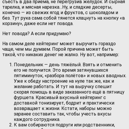
съесть в два приёма, не перегрузив желудок. И сырная
тарелка, и мясная нарезка…Ну, и сладкие десерты,
конечно — из свежих ягод и фруктов, с шоколадом и
без. Тут рука сама собой тянется клацнуть на кнопку «в
корзину», даже если нет повода.
Нет повода? А если придумаю?
На самом деле кейтеринг может выручить гораздо
чаще, чем мы думаем. Порой причина может быть
такой, что никаких денег не жалко. Ну вот, например:
Понедельник — день тяжёлый. Взять и отменить
его не получится. Это время затянувшихся
пятиминуток, «разбора полётов» и новых вводных.
Уже к обеду настроение на нуле так же, как и
желание работать. И тут на выручку спешит
скорая помощь в виде заказанного ещё в пятницу
фуршета. Красивый вкусный кейтеринг с
доставкой тонизирует, бодрит и практически
возвращает к жизни. Кстати, наборы можно
заранее составить так, чтобы учесть вкусы
каждого сотрудника.
К вам собираются подруги или родственники,