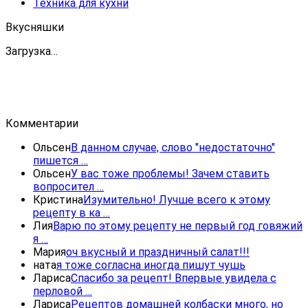
Техника для кухни
Вкусняшки
Загрузка…
Комментарии
Ольсен
В данном случае, слово "недостаточно"
пишется …
Ольсен
У вас тоже проблемы! Зачем ставить
вопросител …
Кристина
Изумительно! Лучше всего к этому
рецепту в ка …
Лия
Варю по этому рецепту не первый год говяжий
я …
Мария
оч вкусный и праздничный салат!!!
ната
я тоже согласна иногда пишут чушь
Лариса
Спасибо за рецепт! Впервые увидела с
перловой …
Лариса
Рецептов домашней колбаски много, но