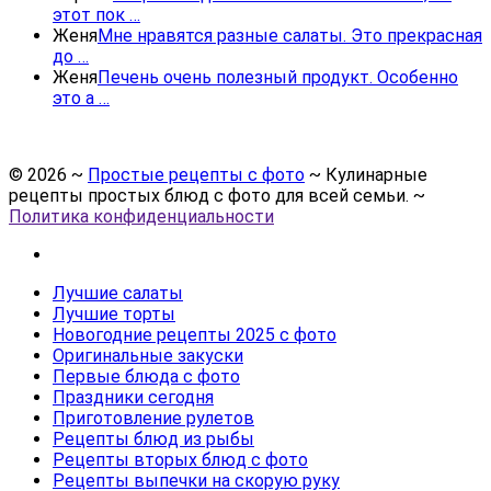
этот пок …
Женя
Мне нравятся разные салаты. Это прекрасная
до …
Женя
Печень очень полезный продукт. Особенно
это а …
©
2026
~
Простые рецепты с фото
~ Кулинарные
рецепты простых блюд с фото для всей семьи. ~
Политика конфиденциальности
Лучшие салаты
Лучшие торты
Новогодние рецепты 2025 с фото
Оригинальные закуски
Первые блюда с фото
Праздники сегодня
Приготовление рулетов
Рецепты блюд из рыбы
Рецепты вторых блюд с фото
Рецепты выпечки на скорую руку