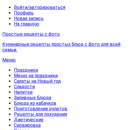
Войти/авторизоваться
Профиль
Новая запись
На главную
Простые рецепты с фото
Кулинарные рецепты простых блюд с фото для всей
семьи.
Меню
Праздники
Меню на праздники
Салаты на Новый год
Сладости
Напитки
Заливные блюда
Блюда из кабачков
Приготовление рулетов
Рецепты для похудения
Диетические
Сервировка