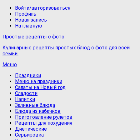
Войти/авторизоваться
Профиль
Новая запись
На главную
Простые рецепты с фото
Кулинарные рецепты простых блюд с фото для всей
семьи.
Меню
Праздники
Меню на праздники
Салаты на Новый год
Сладости
Напитки
Заливные блюда
Блюда из кабачков
Приготовление рулетов
Рецепты для похудения
Диетические
Сервировка