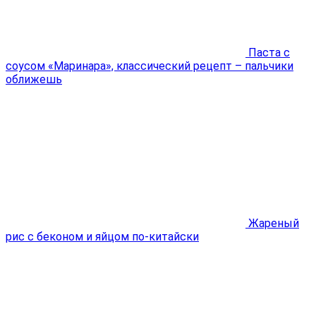
Паста с
соусом «Маринара», классический рецепт – пальчики
оближешь
Жареный
рис с беконом и яйцом по-китайски