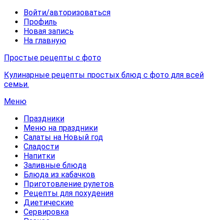
Войти/авторизоваться
Профиль
Новая запись
На главную
Простые рецепты с фото
Кулинарные рецепты простых блюд с фото для всей
семьи.
Меню
Праздники
Меню на праздники
Салаты на Новый год
Сладости
Напитки
Заливные блюда
Блюда из кабачков
Приготовление рулетов
Рецепты для похудения
Диетические
Сервировка