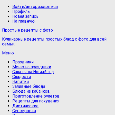
Войти/авторизоваться
Профиль
Новая запись
На главную
Простые рецепты с фото
Кулинарные рецепты простых блюд с фото для всей
семьи.
Меню
Праздники
Меню на праздники
Салаты на Новый год
Сладости
Напитки
Заливные блюда
Блюда из кабачков
Приготовление рулетов
Рецепты для похудения
Диетические
Сервировка