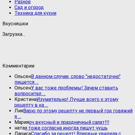
Разное
Сад и огород
Техника для кухни
Вкусняшки
Загрузка…
Комментарии
Ольсен
В данном случае, слово "недостаточно"
пишется …
Ольсен
У вас тоже проблемы! Зачем ставить
вопросител …
Кристина
Изумительно! Лучше всего к этому
рецепту в ка …
Лия
Варю по этому рецепту не первый год говяжий
я …
Мария
оч вкусный и праздничный салат!!!
ната
я тоже согласна иногда пишут чушь
Лариса
Спасибо за рецепт! Впервые увидела с