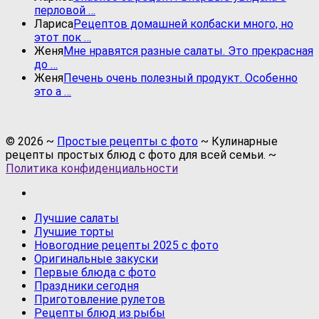
перловой …
Лариса
Рецептов домашней колбаски много, но
этот пок …
Женя
Мне нравятся разные салаты. Это прекрасная
до …
Женя
Печень очень полезный продукт. Особенно
это а …
©
2026
~
Простые рецепты с фото
~ Кулинарные
рецепты простых блюд с фото для всей семьи. ~
Политика конфиденциальности
Лучшие салаты
Лучшие торты
Новогодние рецепты 2025 с фото
Оригинальные закуски
Первые блюда с фото
Праздники сегодня
Приготовление рулетов
Рецепты блюд из рыбы