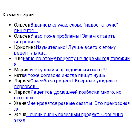
Комментарии
Ольсен
В данном случае, слово "недостаточно"
пишется …
Ольсен
У вас тоже проблемы! Зачем ставить
вопросител …
Кристина
Изумительно! Лучше всего к этому
рецепту в ка …
Лия
Варю по этому рецепту не первый год говяжий
я …
Мария
оч вкусный и праздничный салат!!!
ната
я тоже согласна иногда пишут чушь
Лариса
Спасибо за рецепт! Впервые увидела с
перловой …
Лариса
Рецептов домашней колбаски много, но
этот пок …
Женя
Мне нравятся разные салаты. Это прекрасная
до …
Женя
Печень очень полезный продукт. Особенно
это а …