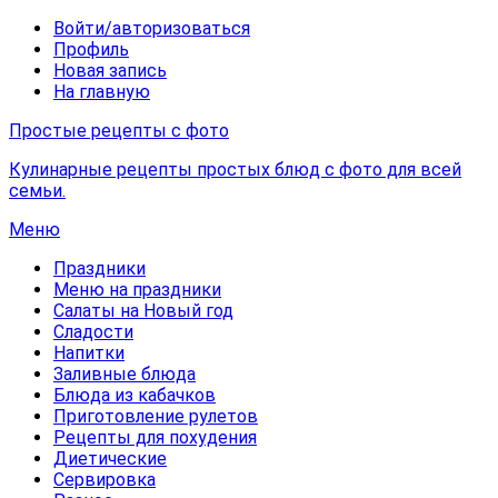
Войти/авторизоваться
Профиль
Новая запись
На главную
Простые рецепты с фото
Кулинарные рецепты простых блюд с фото для всей
семьи.
Меню
Праздники
Меню на праздники
Салаты на Новый год
Сладости
Напитки
Заливные блюда
Блюда из кабачков
Приготовление рулетов
Рецепты для похудения
Диетические
Сервировка