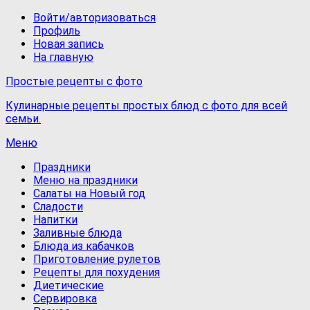
Войти/авторизоваться
Профиль
Новая запись
На главную
Простые рецепты с фото
Кулинарные рецепты простых блюд с фото для всей
семьи.
Меню
Праздники
Меню на праздники
Салаты на Новый год
Сладости
Напитки
Заливные блюда
Блюда из кабачков
Приготовление рулетов
Рецепты для похудения
Диетические
Сервировка