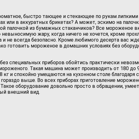
роматное, быстро тающее и стекающее по рукам липкими 
ах или в аккуратных брикетах? А может, эскимо на палоч
й палочкой из бумажных стаканчиков? Все мороженое вкус
невыносимую жару, когда ничего не хочется, кроме прохла
и не всегда безопасно. Кроме любимого десерта вас жде
ако готовить мороженое в домашних условиях без оборудо
 без специальных приборов обойтись практически невозм
ороженого. Такая машина может производить от 180 до 9
8 кг и спокойно умещаются на кухонном столе благодаря
х гораздо выше. Во всех приборах приготовление морожено
. Такое оборудование довольно просто в обращении, умее
ный внешний вид.