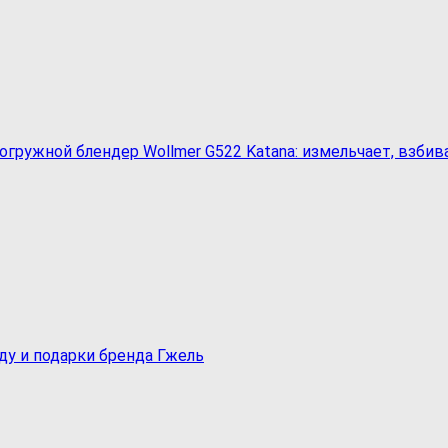
гружной блендер Wollmer G522 Katanа: измельчает, взби
ду и подарки бренда Гжель