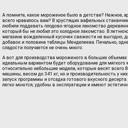
А помните, какое мороженое было в детстве? Нежное, а
всего нравилось вам? В хрустящих вафельных стаканчик
любили поддевать плодово-ягодное лакомство деревянно
который бы не любил это холодное лакомство. В летнюю 
магазине вожделенный кусочек свежести не выгодно, да 
добавок и половина таблицы Менделеева. Печально, одн
сладости получается не очень много.
А вот для производства мороженого в больших объемах
идеальным вариантом будет оборудование для мягкого м
относительно небольшие модели, которые весят всего 8
машины, весом до 341 кг, но и производительность у ни
запуск программы и отсадка готового вкусного десерта
легко моются, удобны в эксплуатации и имеют эстетич