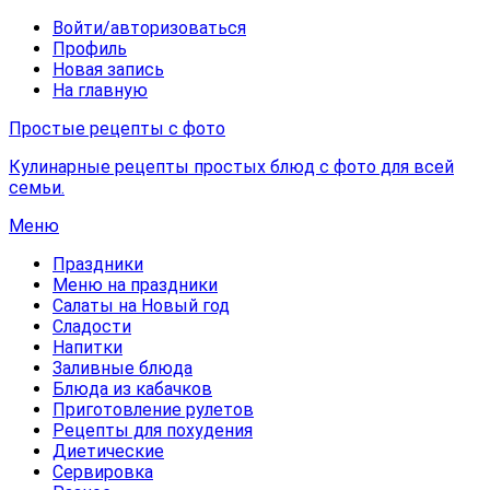
Войти/авторизоваться
Профиль
Новая запись
На главную
Простые рецепты с фото
Кулинарные рецепты простых блюд с фото для всей
семьи.
Меню
Праздники
Меню на праздники
Салаты на Новый год
Сладости
Напитки
Заливные блюда
Блюда из кабачков
Приготовление рулетов
Рецепты для похудения
Диетические
Сервировка