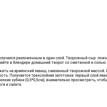
олучился разложенным в один слой. Творожный cыр ложко
шайте в блендере домашний творог со сметанной и солью 
ожить на армянский лаваш, смазанный творожной массой
ность. Получается трехслойная заготовка: первый слой ла
елкие кубики (0,5*0,5см), внимательно просмотреть, что
га и салата.