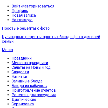
Войти/авторизоваться
Профиль
Новая запись
На главную
Простые рецепты с фото
Кулинарные рецепты простых блюд с фото для всей
семьи.
Меню
Праздники
Меню на праздники
Салаты на Новый год
Сладости
Напитки
Заливные блюда
Блюда из кабачков
Приготовление рулетов
Рецепты для похудения
Диетические
Сервировка