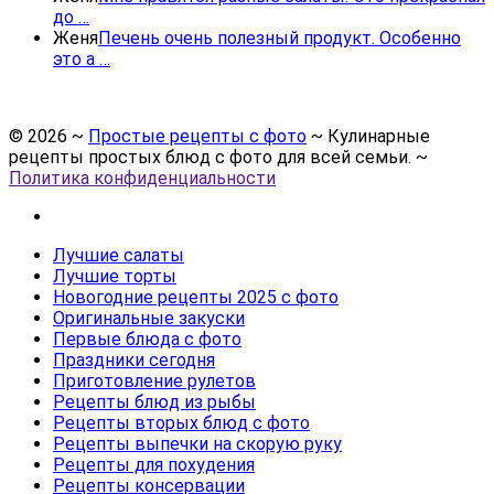
до …
Женя
Печень очень полезный продукт. Особенно
это а …
©
2026
~
Простые рецепты с фото
~ Кулинарные
рецепты простых блюд с фото для всей семьи. ~
Политика конфиденциальности
Лучшие салаты
Лучшие торты
Новогодние рецепты 2025 с фото
Оригинальные закуски
Первые блюда с фото
Праздники сегодня
Приготовление рулетов
Рецепты блюд из рыбы
Рецепты вторых блюд с фото
Рецепты выпечки на скорую руку
Рецепты для похудения
Рецепты консервации