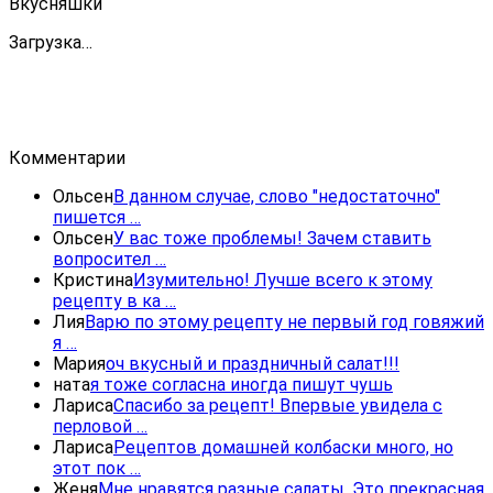
Вкусняшки
Загрузка…
Комментарии
Ольсен
В данном случае, слово "недостаточно"
пишется …
Ольсен
У вас тоже проблемы! Зачем ставить
вопросител …
Кристина
Изумительно! Лучше всего к этому
рецепту в ка …
Лия
Варю по этому рецепту не первый год говяжий
я …
Мария
оч вкусный и праздничный салат!!!
ната
я тоже согласна иногда пишут чушь
Лариса
Спасибо за рецепт! Впервые увидела с
перловой …
Лариса
Рецептов домашней колбаски много, но
этот пок …
Женя
Мне нравятся разные салаты. Это прекрасная