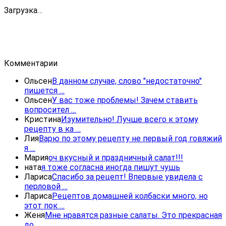
Загрузка…
Комментарии
Ольсен
В данном случае, слово "недостаточно"
пишется …
Ольсен
У вас тоже проблемы! Зачем ставить
вопросител …
Кристина
Изумительно! Лучше всего к этому
рецепту в ка …
Лия
Варю по этому рецепту не первый год говяжий
я …
Мария
оч вкусный и праздничный салат!!!
ната
я тоже согласна иногда пишут чушь
Лариса
Спасибо за рецепт! Впервые увидела с
перловой …
Лариса
Рецептов домашней колбаски много, но
этот пок …
Женя
Мне нравятся разные салаты. Это прекрасная
до …