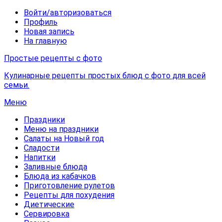
Войти/авторизоваться
Профиль
Новая запись
На главную
Простые рецепты с фото
Кулинарные рецепты простых блюд с фото для всей
семьи.
Меню
Праздники
Меню на праздники
Салаты на Новый год
Сладости
Напитки
Заливные блюда
Блюда из кабачков
Приготовление рулетов
Рецепты для похудения
Диетические
Сервировка