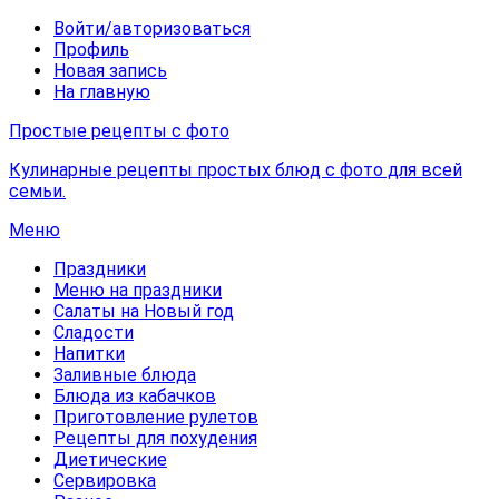
Войти/авторизоваться
Профиль
Новая запись
На главную
Простые рецепты с фото
Кулинарные рецепты простых блюд с фото для всей
семьи.
Меню
Праздники
Меню на праздники
Салаты на Новый год
Сладости
Напитки
Заливные блюда
Блюда из кабачков
Приготовление рулетов
Рецепты для похудения
Диетические
Сервировка