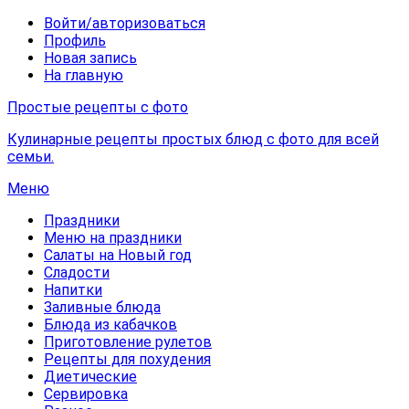
Войти/авторизоваться
Профиль
Новая запись
На главную
Простые рецепты с фото
Кулинарные рецепты простых блюд с фото для всей
семьи.
Меню
Праздники
Меню на праздники
Салаты на Новый год
Сладости
Напитки
Заливные блюда
Блюда из кабачков
Приготовление рулетов
Рецепты для похудения
Диетические
Сервировка