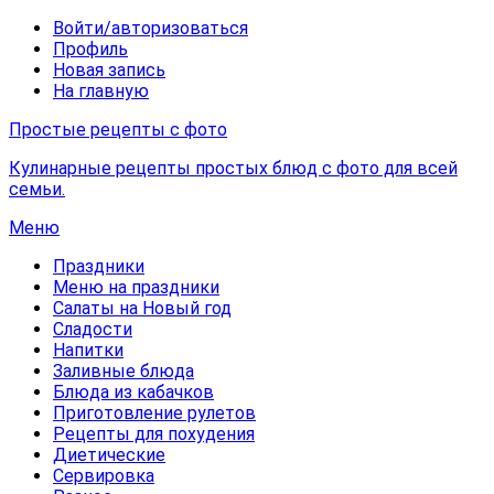
Войти/авторизоваться
Профиль
Новая запись
На главную
Простые рецепты с фото
Кулинарные рецепты простых блюд с фото для всей
семьи.
Меню
Праздники
Меню на праздники
Салаты на Новый год
Сладости
Напитки
Заливные блюда
Блюда из кабачков
Приготовление рулетов
Рецепты для похудения
Диетические
Сервировка