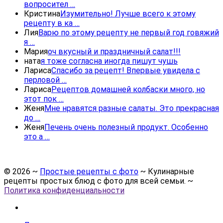
вопросител …
Кристина
Изумительно! Лучше всего к этому
рецепту в ка …
Лия
Варю по этому рецепту не первый год говяжий
я …
Мария
оч вкусный и праздничный салат!!!
ната
я тоже согласна иногда пишут чушь
Лариса
Спасибо за рецепт! Впервые увидела с
перловой …
Лариса
Рецептов домашней колбаски много, но
этот пок …
Женя
Мне нравятся разные салаты. Это прекрасная
до …
Женя
Печень очень полезный продукт. Особенно
это а …
©
2026
~
Простые рецепты с фото
~ Кулинарные
рецепты простых блюд с фото для всей семьи. ~
Политика конфиденциальности