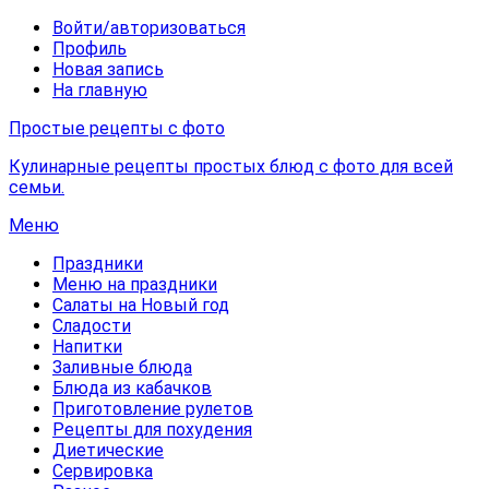
Войти/авторизоваться
Профиль
Новая запись
На главную
Простые рецепты с фото
Кулинарные рецепты простых блюд с фото для всей
семьи.
Меню
Праздники
Меню на праздники
Салаты на Новый год
Сладости
Напитки
Заливные блюда
Блюда из кабачков
Приготовление рулетов
Рецепты для похудения
Диетические
Сервировка