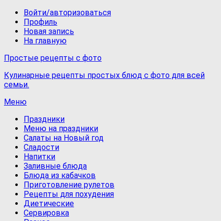
Войти/авторизоваться
Профиль
Новая запись
На главную
Простые рецепты с фото
Кулинарные рецепты простых блюд с фото для всей
семьи.
Меню
Праздники
Меню на праздники
Салаты на Новый год
Сладости
Напитки
Заливные блюда
Блюда из кабачков
Приготовление рулетов
Рецепты для похудения
Диетические
Сервировка