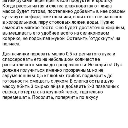
Затем руками перетереть все продукты в крошку.
Когда рассыпчатая и слегка влажноватая от жира
масса будет готова, постепенно добавить в нее совсем
чуть-чуть кефира, сметаны или, если этого не нашлось
в холодильнике, пару столовых ложек воды. Нужно
замесить мягкое тесто. Оно будет достаточно жирным,
вымешивать его удобнее всего на силиконовом
коврике, не подсыпая мукой. Оставить “отдохнуть” на
полчаса.
Для начинки порезать мелко 0,5 кг репчатого лука и
спассеровать его на небольшом количестве
растительного масла до прозрачности. Не жарить! Лук
должен получиться именно прозрачным, но не
зарумяненным. 0,5 кг любых грибов поджарить до
готовности, смешать с луком. В слегка остывшую
массу вбить 3 сырых яйца и добавить 2-3 плавленых
сырка, потертых на крупной терке, тщательно
перемешать. Посолить, поперчить по вкусу.