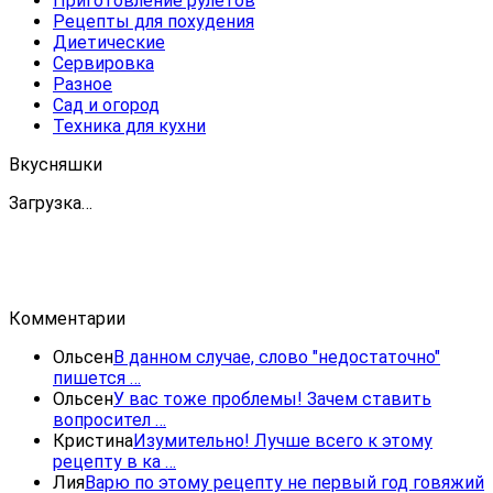
Приготовление рулетов
Рецепты для похудения
Диетические
Сервировка
Разное
Сад и огород
Техника для кухни
Вкусняшки
Загрузка…
Комментарии
Ольсен
В данном случае, слово "недостаточно"
пишется …
Ольсен
У вас тоже проблемы! Зачем ставить
вопросител …
Кристина
Изумительно! Лучше всего к этому
рецепту в ка …
Лия
Варю по этому рецепту не первый год говяжий