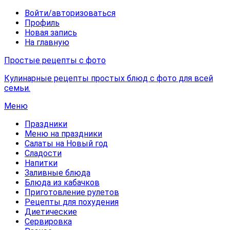
Войти/авторизоваться
Профиль
Новая запись
На главную
Простые рецепты с фото
Кулинарные рецепты простых блюд с фото для всей
семьи.
Меню
Праздники
Меню на праздники
Салаты на Новый год
Сладости
Напитки
Заливные блюда
Блюда из кабачков
Приготовление рулетов
Рецепты для похудения
Диетические
Сервировка