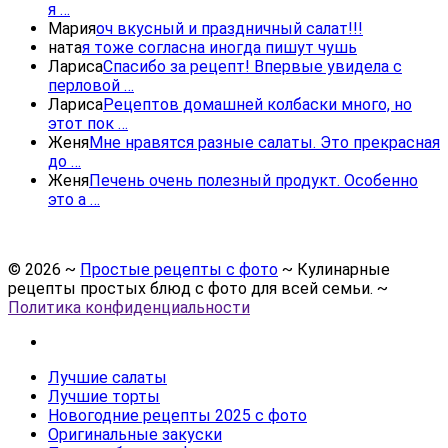
я …
Мария
оч вкусный и праздничный салат!!!
ната
я тоже согласна иногда пишут чушь
Лариса
Спасибо за рецепт! Впервые увидела с
перловой …
Лариса
Рецептов домашней колбаски много, но
этот пок …
Женя
Мне нравятся разные салаты. Это прекрасная
до …
Женя
Печень очень полезный продукт. Особенно
это а …
©
2026
~
Простые рецепты с фото
~ Кулинарные
рецепты простых блюд с фото для всей семьи. ~
Политика конфиденциальности
Лучшие салаты
Лучшие торты
Новогодние рецепты 2025 с фото
Оригинальные закуски