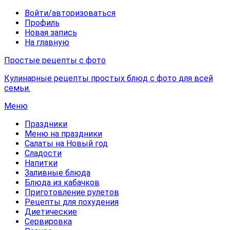
Войти/авторизоваться
Профиль
Новая запись
На главную
Простые рецепты с фото
Кулинарные рецепты простых блюд с фото для всей
семьи.
Меню
Праздники
Меню на праздники
Салаты на Новый год
Сладости
Напитки
Заливные блюда
Блюда из кабачков
Приготовление рулетов
Рецепты для похудения
Диетические
Сервировка