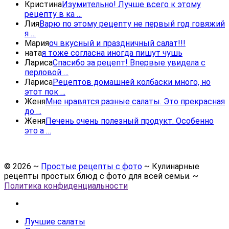
Кристина
Изумительно! Лучше всего к этому
рецепту в ка …
Лия
Варю по этому рецепту не первый год говяжий
я …
Мария
оч вкусный и праздничный салат!!!
ната
я тоже согласна иногда пишут чушь
Лариса
Спасибо за рецепт! Впервые увидела с
перловой …
Лариса
Рецептов домашней колбаски много, но
этот пок …
Женя
Мне нравятся разные салаты. Это прекрасная
до …
Женя
Печень очень полезный продукт. Особенно
это а …
©
2026
~
Простые рецепты с фото
~ Кулинарные
рецепты простых блюд с фото для всей семьи. ~
Политика конфиденциальности
Лучшие салаты