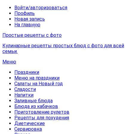
Войти/авторизоваться
Профиль
Новая запись
На главную
Простые рецепты с фото
Кулинарные рецепты простых блюд с фото для всей
семьи.
Меню
Праздники
Меню на праздники
Салаты на Новый год
Сладости
Напитки
Заливные блюда
Блюда из кабачков
Приготовление рулетов
Рецепты для похудения
Диетические
Сервировка