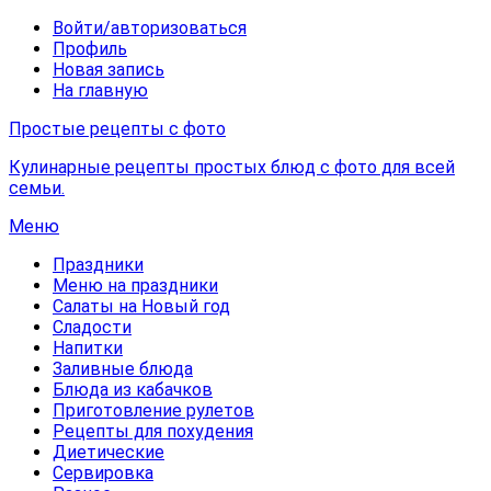
Войти/авторизоваться
Профиль
Новая запись
На главную
Простые рецепты с фото
Кулинарные рецепты простых блюд с фото для всей
семьи.
Меню
Праздники
Меню на праздники
Салаты на Новый год
Сладости
Напитки
Заливные блюда
Блюда из кабачков
Приготовление рулетов
Рецепты для похудения
Диетические
Сервировка