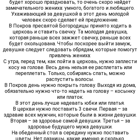
будет хорошо праздновать, то очень скоро найдет
замечательного жениха: умного, богатого и любящего.
Ухаживающий за девушкой в этот день молодой
человек скоро сделает ей предложение.
В Покров пресвятой Богородицы принято ходить в
церковь и ставить свечку. Та молодая девушка,
которая раньше всех зажжет свечку, раньше всех
будет окольцована. Чтобы поскорее выйти замуж,
девушке следует следовать обрядам, которые помогут
привлечь жениха:
С утра, перед тем, как пойти в церковь, нужно заплести
косу на голове. Весь день нельзя ее расплетать или
переплетать. Только, собираясь спать, можно
распустить волосы.
В Покров день нужно покрыть голову. Выходя из дома,
обязательно нужно что-то надеть на голову – косынку
или платок.
В этот день лучше надевать юбки или платья.
В церкви нужно поставить 3 свечи. Первая – за
здравие всех мужчин, которые были в жизни девушки.
Вторая – за здоровье самой девушки. Третья – за
здоровье будущего мужа девушки.
На обеденный стол в середину нужно поставить
цветы. Нет разницы, какие именно и сколько.