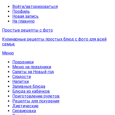
Войти/авторизоваться
Профиль
Новая запись
На главную
Простые рецепты с фото
Кулинарные рецепты простых блюд с фото для всей
семьи.
Меню
Праздники
Меню на праздники
Салаты на Новый год
Сладости
Напитки
Заливные блюда
Блюда из кабачков
Приготовление рулетов
Рецепты для похудения
Диетические
Сервировка