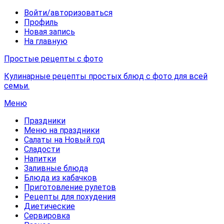
Войти/авторизоваться
Профиль
Новая запись
На главную
Простые рецепты с фото
Кулинарные рецепты простых блюд с фото для всей
семьи.
Меню
Праздники
Меню на праздники
Салаты на Новый год
Сладости
Напитки
Заливные блюда
Блюда из кабачков
Приготовление рулетов
Рецепты для похудения
Диетические
Сервировка