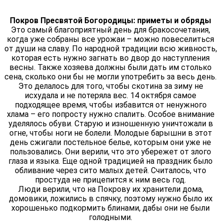
Покров Пресвятой Богородицы: приметы и обряды
Это самый благоприятный день для бракосочетания,
когда уже собраны все урожаи – можно повеселиться
от души на славу. По народной традиции всю живность,
которая есть нужно загнать во двор до наступления
весны. Также хозяева должны были дать им столько
сена, сколько они бы не могли употребить за весь день.
Это делалось для того, чтобы скотина за зиму не
исхудала и не потеряла вес. 14 октября самое
подходящее время, чтобы избавится от ненужного
хлама – его попросту нужно спалить. Особое внимание
уделялось обуви. Старую и изношенную уничтожали в
огне, чтобы ноги не болели. Молодые барышни в этот
день сжигали постельное белье, которым они уже не
пользовались. Они верили, что это убережет от злого
глаза и языка. Еще одной традицией на праздник было
обливание через сито малых детей. Считалось, что
простуда не прицепится к ним весь год.
Люди верили, что на Покрову их хранители дома,
домовики, ложились в спячку, поэтому нужно было их
хорошенько подкормить блинами, дабы они не были
голодными.