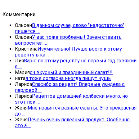
Комментарии
Ольсен
В данном случае, слово "недостаточно"
пишется …
Ольсен
У вас тоже проблемы! Зачем ставить
вопросител …
Кристина
Изумительно! Лучше всего к этому
рецепту в ка …
Лия
Варю по этому рецепту не первый год говяжий
я …
Мария
оч вкусный и праздничный салат!!!
ната
я тоже согласна иногда пишут чушь
Лариса
Спасибо за рецепт! Впервые увидела с
перловой …
Лариса
Рецептов домашней колбаски много, но
этот пок …
Женя
Мне нравятся разные салаты. Это прекрасная
до …
Женя
Печень очень полезный продукт. Особенно
это а …