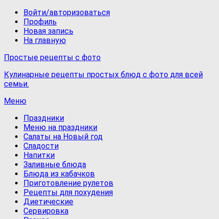
Войти/авторизоваться
Профиль
Новая запись
На главную
Простые рецепты с фото
Кулинарные рецепты простых блюд с фото для всей
семьи.
Меню
Праздники
Меню на праздники
Салаты на Новый год
Сладости
Напитки
Заливные блюда
Блюда из кабачков
Приготовление рулетов
Рецепты для похудения
Диетические
Сервировка