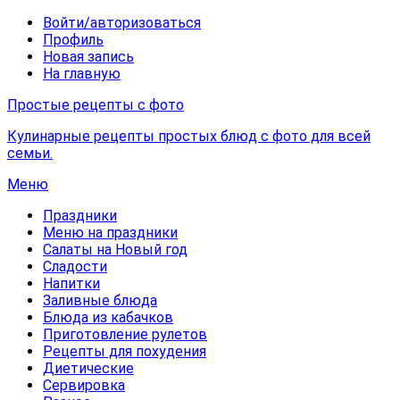
Войти/авторизоваться
Профиль
Новая запись
На главную
Простые рецепты с фото
Кулинарные рецепты простых блюд с фото для всей
семьи.
Меню
Праздники
Меню на праздники
Салаты на Новый год
Сладости
Напитки
Заливные блюда
Блюда из кабачков
Приготовление рулетов
Рецепты для похудения
Диетические
Сервировка