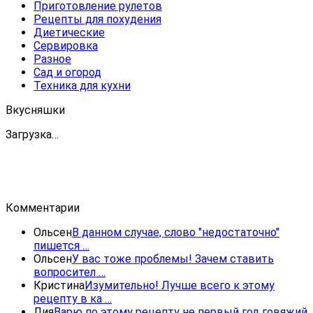
Приготовление рулетов
Рецепты для похудения
Диетические
Сервировка
Разное
Сад и огород
Техника для кухни
Вкусняшки
Загрузка…
Комментарии
Ольсен
В данном случае, слово "недостаточно"
пишется …
Ольсен
У вас тоже проблемы! Зачем ставить
вопросител …
Кристина
Изумительно! Лучше всего к этому
рецепту в ка …
Лия
Варю по этому рецепту не первый год говяжий