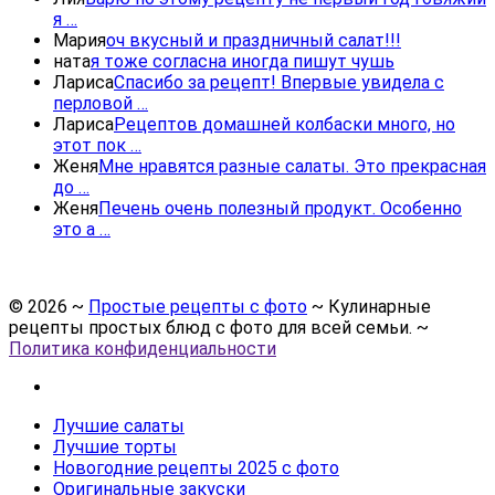
я …
Мария
оч вкусный и праздничный салат!!!
ната
я тоже согласна иногда пишут чушь
Лариса
Спасибо за рецепт! Впервые увидела с
перловой …
Лариса
Рецептов домашней колбаски много, но
этот пок …
Женя
Мне нравятся разные салаты. Это прекрасная
до …
Женя
Печень очень полезный продукт. Особенно
это а …
©
2026
~
Простые рецепты с фото
~ Кулинарные
рецепты простых блюд с фото для всей семьи. ~
Политика конфиденциальности
Лучшие салаты
Лучшие торты
Новогодние рецепты 2025 с фото
Оригинальные закуски