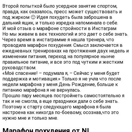
Второй попыткой было усердное занятие спортом,
правда, как оказалось, пресс может существовать и
под жирком 🙂 Идея похудеть была заброшена в
дальний ящик, и только изредка напоминала о себе.
И мой отзыв о марафоне стройности в Инстаграм
Но мы живем в век технологий и это дает о себе знать.
Через время в инстаграмме я нашла тренера, что
проводила марафон похудения. Смысл заключается в
ежедневных тренировках на протяжения двух недель и
изменении питания, переход на популярное нынче
правильное питание, и все это под чутким и жестким
руководством.
«Моё спасение! – подумала я, – Сейчас у меня будет
поддержка и мотивация.» Только я не учла что после
недели марафона у меня День Рождение, больше к
питанию марафона я не вернулась.
Прошло пару месяцев постройнеть самостоятельно я
так и не смогла, а еще праздники дали о себе знать.
Поэтому к старту следующего марафона я была
настроена как никогда по-боевому, осознав,что это
нужно мне и только мне.
Марафон похудения от NL