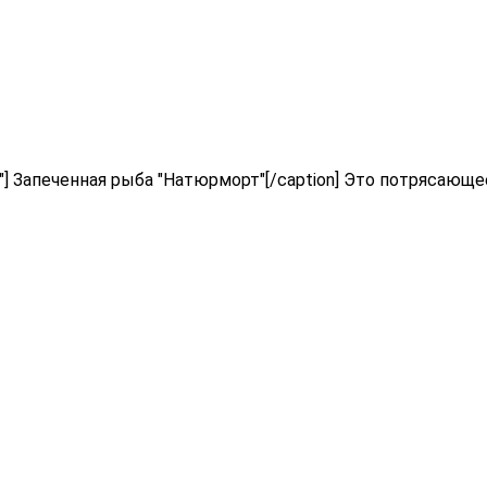
="448"] Запеченная рыба "Натюрморт"[/caption] Это потряс