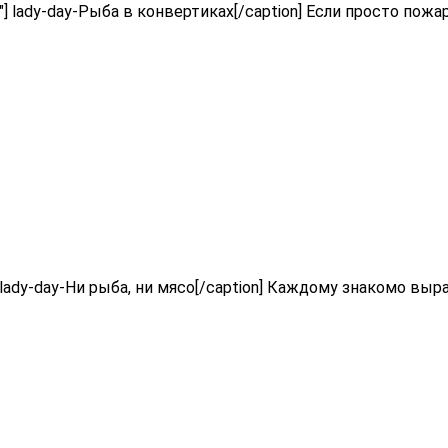
448"] lady-day-Рыба в конвертиках[/caption] Если просто пож
"] lady-day-Ни рыба, ни мясо[/caption] Каждому знакомо выраж