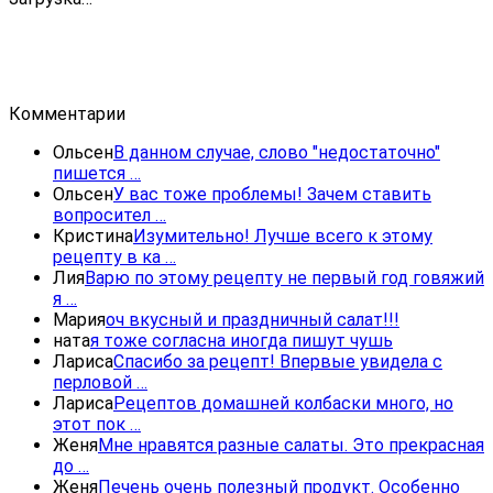
Комментарии
Ольсен
В данном случае, слово "недостаточно"
пишется …
Ольсен
У вас тоже проблемы! Зачем ставить
вопросител …
Кристина
Изумительно! Лучше всего к этому
рецепту в ка …
Лия
Варю по этому рецепту не первый год говяжий
я …
Мария
оч вкусный и праздничный салат!!!
ната
я тоже согласна иногда пишут чушь
Лариса
Спасибо за рецепт! Впервые увидела с
перловой …
Лариса
Рецептов домашней колбаски много, но
этот пок …
Женя
Мне нравятся разные салаты. Это прекрасная
до …
Женя
Печень очень полезный продукт. Особенно