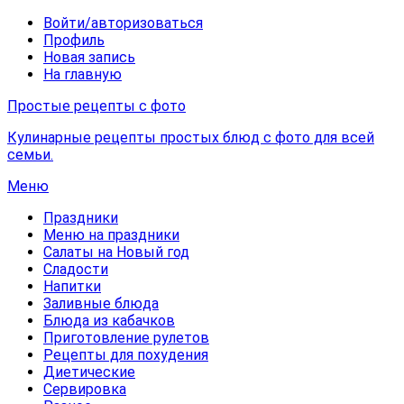
Войти/авторизоваться
Профиль
Новая запись
На главную
Простые рецепты с фото
Кулинарные рецепты простых блюд с фото для всей
семьи.
Меню
Праздники
Меню на праздники
Салаты на Новый год
Сладости
Напитки
Заливные блюда
Блюда из кабачков
Приготовление рулетов
Рецепты для похудения
Диетические
Сервировка