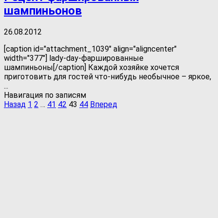
шампиньонов
26.08.2012
[caption id="attachment_1039" align="aligncenter"
width="377"] lady-day-фаршированные
шампиньоны[/caption] Каждой хозяйке хочется
приготовить для гостей что-нибудь необычное – яркое,
...
Навигация по записям
Назад
1
2
…
41
42
43
44
Вперед