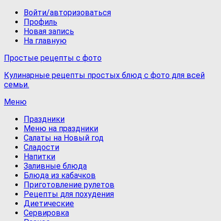
Войти/авторизоваться
Профиль
Новая запись
На главную
Простые рецепты с фото
Кулинарные рецепты простых блюд с фото для всей
семьи.
Меню
Праздники
Меню на праздники
Салаты на Новый год
Сладости
Напитки
Заливные блюда
Блюда из кабачков
Приготовление рулетов
Рецепты для похудения
Диетические
Сервировка