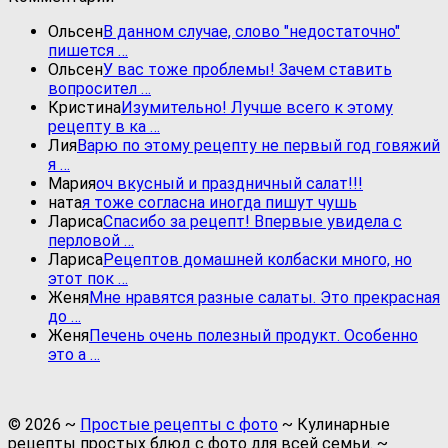
Ольсен
В данном случае, слово "недостаточно"
пишется …
Ольсен
У вас тоже проблемы! Зачем ставить
вопросител …
Кристина
Изумительно! Лучше всего к этому
рецепту в ка …
Лия
Варю по этому рецепту не первый год говяжий
я …
Мария
оч вкусный и праздничный салат!!!
ната
я тоже согласна иногда пишут чушь
Лариса
Спасибо за рецепт! Впервые увидела с
перловой …
Лариса
Рецептов домашней колбаски много, но
этот пок …
Женя
Мне нравятся разные салаты. Это прекрасная
до …
Женя
Печень очень полезный продукт. Особенно
это а …
©
2026
~
Простые рецепты с фото
~ Кулинарные
рецепты простых блюд с фото для всей семьи. ~