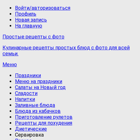
Войти/авторизоваться
Профиль
Новая запись
На главную
Простые рецепты с фото
Кулинарные рецепты простых блюд с фото для всей
семьи.
Меню
Праздники
Меню на праздники
Салаты на Новый год
Сладости
Напитки
Заливные блюда
Блюда из кабачков
Приготовление рулетов
Рецепты для похудения
Диетические
Сервировка