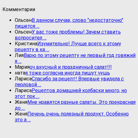
Комментарии
Ольсен
В данном случае, слово "недостаточно"
пишется …
Ольсен
У вас тоже проблемы! Зачем ставить
вопросител …
Кристина
Изумительно! Лучше всего к этому
рецепту в ка …
Лия
Варю по этому рецепту не первый год говяжий
я …
Мария
оч вкусный и праздничный салат!!!
ната
я тоже согласна иногда пишут чушь
Лариса
Спасибо за рецепт! Впервые увидела с
перловой …
Лариса
Рецептов домашней колбаски много, но
этот пок …
Женя
Мне нравятся разные салаты. Это прекрасная
до …
Женя
Печень очень полезный продукт. Особенно
это а …