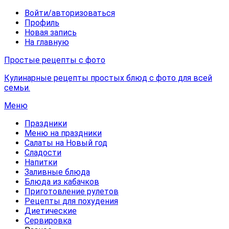
Войти/авторизоваться
Профиль
Новая запись
На главную
Простые рецепты с фото
Кулинарные рецепты простых блюд с фото для всей
семьи.
Меню
Праздники
Меню на праздники
Салаты на Новый год
Сладости
Напитки
Заливные блюда
Блюда из кабачков
Приготовление рулетов
Рецепты для похудения
Диетические
Сервировка