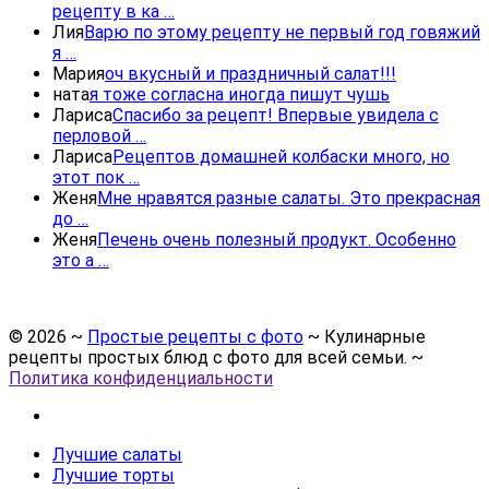
рецепту в ка …
Лия
Варю по этому рецепту не первый год говяжий
я …
Мария
оч вкусный и праздничный салат!!!
ната
я тоже согласна иногда пишут чушь
Лариса
Спасибо за рецепт! Впервые увидела с
перловой …
Лариса
Рецептов домашней колбаски много, но
этот пок …
Женя
Мне нравятся разные салаты. Это прекрасная
до …
Женя
Печень очень полезный продукт. Особенно
это а …
©
2026
~
Простые рецепты с фото
~ Кулинарные
рецепты простых блюд с фото для всей семьи. ~
Политика конфиденциальности
Лучшие салаты
Лучшие торты