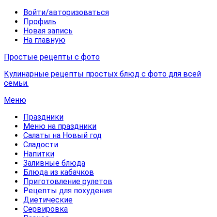
Войти/авторизоваться
Профиль
Новая запись
На главную
Простые рецепты с фото
Кулинарные рецепты простых блюд с фото для всей
семьи.
Меню
Праздники
Меню на праздники
Салаты на Новый год
Сладости
Напитки
Заливные блюда
Блюда из кабачков
Приготовление рулетов
Рецепты для похудения
Диетические
Сервировка