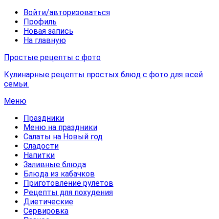
Войти/авторизоваться
Профиль
Новая запись
На главную
Простые рецепты с фото
Кулинарные рецепты простых блюд с фото для всей
семьи.
Меню
Праздники
Меню на праздники
Салаты на Новый год
Сладости
Напитки
Заливные блюда
Блюда из кабачков
Приготовление рулетов
Рецепты для похудения
Диетические
Сервировка