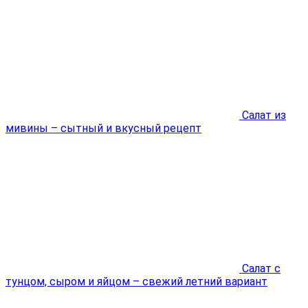
Салат из
мивины – сытный и вкусный рецепт
Cалат с
тунцом, сыром и яйцом – свежий летний вариант