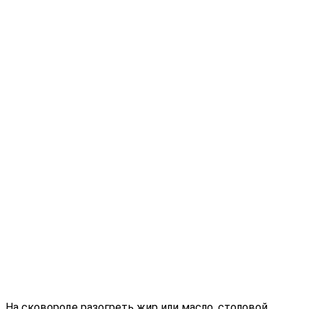
На сковороде разогреть жир или масло, столовой